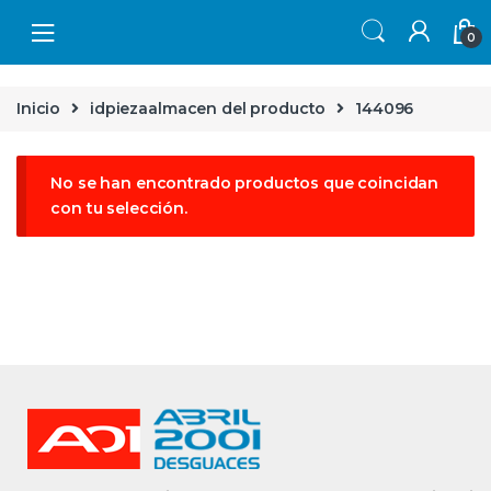
Skip to navigation
Skip to content
0
Inicio
idpiezaalmacen del producto
144096
No se han encontrado productos que coincidan
con tu selección.