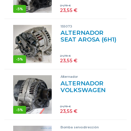
047903015G
24,79
€
47903015G GRIS
-
5%
23,55
€
GENERADOR
155073
ALTERNADOR
SEAT AROSA (6H1)
(1997->) 1.0 ALD
037903025
24,79
€
37903025 VERDE
-
5%
23,55
€
GENERADOR DXD
Alternador
ALTERNADOR
VOLKSWAGEN
POLO III (6N1)
(09.1994->) 50 1.0
24,79
€
AER 0123310019
-
5%
23,55
€
123310019 GRIS
BOSCH
Bomba servodirección
GENERADOR