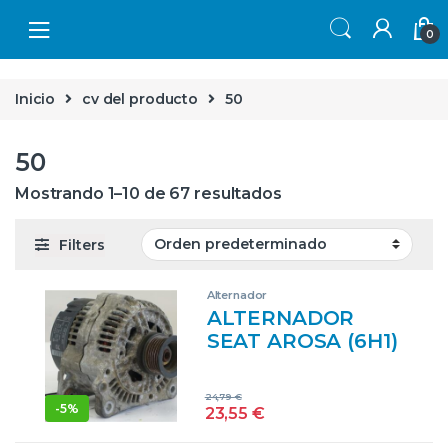
Skip to navigation
Skip to content
0
Inicio
cv del producto
50
50
Mostrando 1–10 de 67 resultados
Filters
Alternador
ALTERNADOR
SEAT AROSA (6H1)
(1997->) 1.0 AER
028903025H
24,79
€
28903025H
-
5%
23,55
€
BLANCO