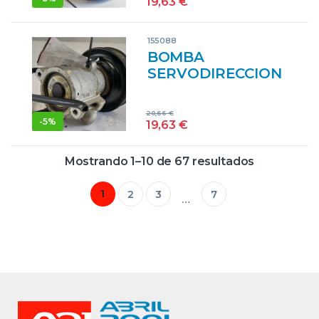
19,63
€
155088
BOMBA
SERVODIRECCION
SEAT AROSA (6H1)
(1997->) 1.0 ALD
20,66
€
6N0422155E
-
5%
19,63
€
VERDE DXD
Mostrando 1–10 de 67 resultados
1
2
3
7
…