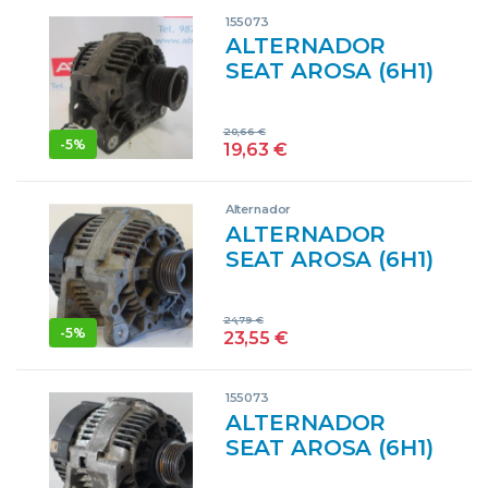
GENERADOR DKG
155073
ALTERNADOR
SEAT AROSA (6H1)
(1997->) 1.0 AER
VALEO NARANJA
20,66
€
GENERADOR
-
5%
19,63
€
Alternador
ALTERNADOR
SEAT AROSA (6H1)
(1997->) 1.0 AHT
047903015G
24,79
€
47903015G AZUL
-
5%
23,55
€
VALEO
GENERADOR
155073
ALTERNADOR
SEAT AROSA (6H1)
(1997->) 1.0 AHT