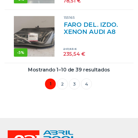
78,51
€
NEGRO
155165
FARO DEL. IZDO.
XENON AUDI A8
(4H2/4H8)(11.2009-
>) 3.0 TDI
247,93
€
QUATTRO [3,0
-
5%
235,54
€
LTR. – 184 KW V6
24V TDI] CDT –
Mostrando 1–10 de 39 resultados
#PROV#
CDTPROV
1
2
3
4
4H0941003
NEGRO MXU