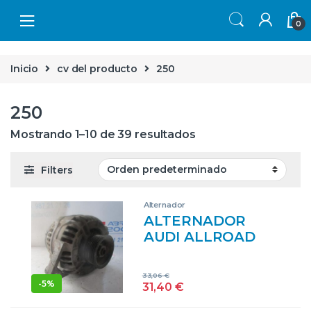
Skip to navigation
Skip to content
0
Inicio
cv del producto
250
250
Mostrando 1–10 de 39 resultados
Filters
Alternador
ALTERNADOR
AUDI ALLROAD
QUATTRO (4B5)
(2000->) 2.7 T [2,7
33,06
€
LTR. – 184 KW V6
-
5%
31,40
€
30V] ARE