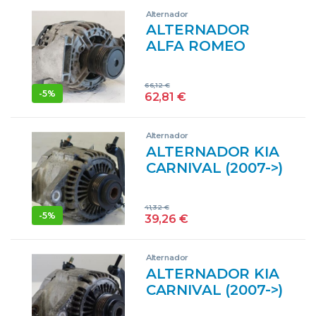
DELANTEROS
Alternador
IZQUIERDAS
ALTERNADOR
IZQUIERDOS
ALFA ROMEO
BRERA 2.2 JTS 939
A5.000 939A5000
66,12
€
0124425112
-
5%
62,81
€
124425112 ROJO
GENERADOR
Alternador
ALTERNADOR KIA
CARNIVAL (2007->)
2.9 CRDI J3
021319221 21319221
41,32
€
NEGRO DENSO
-
5%
39,26
€
GENERADOR
Alternador
ALTERNADOR KIA
CARNIVAL (2007->)
2.9 CRDI J3 37300-