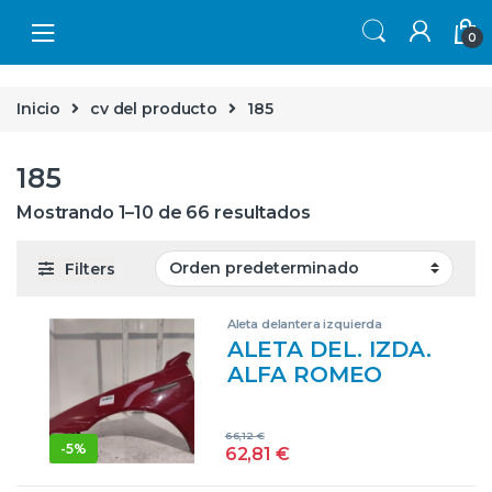
Skip to navigation
Skip to content
0
Inicio
cv del producto
185
185
Mostrando 1–10 de 66 resultados
Filters
Aleta delantera izquierda
ALETA DEL. IZDA.
ALFA ROMEO
BRERA 2.2 JTS 939
A5.000 939A5000
66,12
€
ROJO ALETAS
-
5%
62,81
€
DELANTERAS