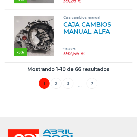
39,26
€
Caja cambios manual
CAJA CAMBIOS
MANUAL ALFA
ROMEO BRERA 2.2
JTS 939 A5.000
413,22
€
939A5000 M32
-
5%
392,56
€
ROJO
TRANSMISION
Mostrando 1–10 de 66 resultados
1
2
3
7
…