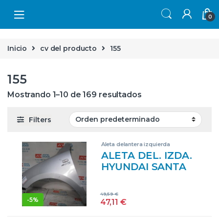
Skip to navigation
Skip to content
0
Inicio
cv del producto
155
155
Mostrando 1–10 de 169 resultados
Filters
Aleta delantera izquierda
ALETA DEL. IZDA.
HYUNDAI SANTA
FE (CM)(2006->) 2.2
CRDI D4EB GRIS
49,59
€
ALETAS
-
5%
47,11
€
DELANTERAS